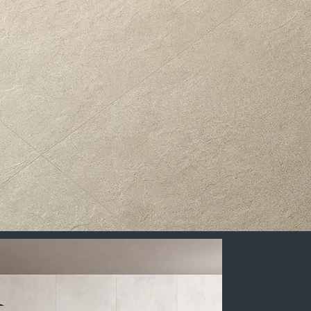
Betonoptiken
stehen für moderne Architektur und eine reduzierte, selbstbewusste Gestaltung.
Klare Flächen, feine Strukturen und zurückhaltende Farbnuancen schaffen Räume mit Charakter – pur, ruhig und zeitlos.
Beton ordnet den Raum.
Er schafft Ruhe, lässt Architektur wirken und gibt Räumen eine klare Haltung. Flächen treten zurück, Proportionen werden sichtbar und Linien
gewinnen an Bedeutung.