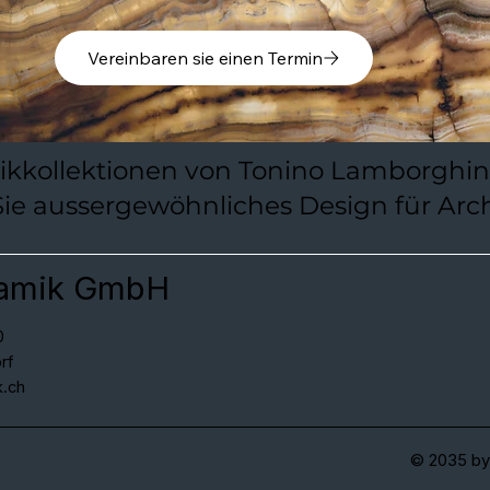
Vereinbaren sie einen Termin
mikkollektionen von Tonino Lamborghi
 Sie aussergewöhnliches Design für A
amik GmbH
0
rf
.ch
© 2035 by