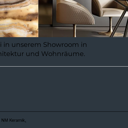
ni in unserem Showroom in
rchitektur und Wohnräume.
 NM Keramik
.