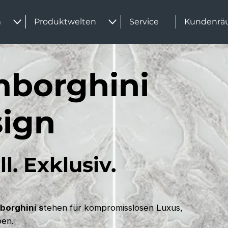
m
Produktwelten
Service
Kundenrä
mborghini
sign
l. Exklusiv.
borghini s
tehen für kompromisslosen Luxus,
ben.