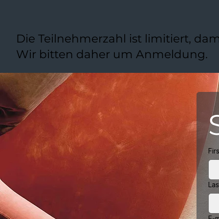
Die Teilnehmerzahl ist limitiert, 
Wir bitten daher um Anmeldung.
Fir
La
E-m