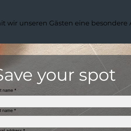
damit wir unseren Gästen eine besonder
Save your spot
st name
*
st name
*
ail address
*