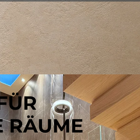
 FÜR
E RÄUME