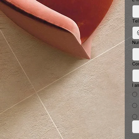
Te
Nu
Co
I a