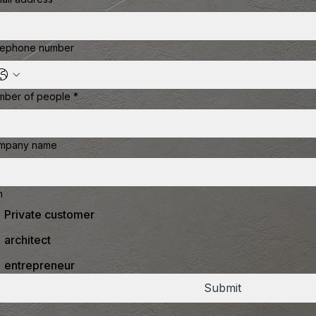
lephone number
mber of people
*
mpany name
m
Private customer
architect
entrepreneur
Submit